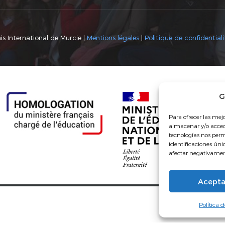
s International de Murcie |
Mentions légales
|
Politique de confidentiali
G
Para ofrecer las mej
almacenar y/o accede
tecnologías nos per
identificaciones únic
afectar negativament
Acepta
Política 