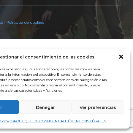
té
|
Politique de cookies
estionar el consentimiento de las cookies
ores experiencias, utilizamos tecnologías como las cookies para
r a la información del dispositivo. El consentimiento de estas
mitirá procesar datos como el comportamiento de navegación o las
as en este sitio. No consentir o retirar el consentimiento, puede
e a ciertas características y funciones.
r
Denegar
Ver preferencias
Nuestro centro
Instalaciones
Visita virtual
de cookies
POLITIQUE DE CONFIDENTIALITÉ
MENTIONS LÉGALES