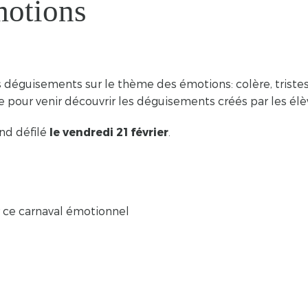
motions
éguisements sur le thème des émotions: colère, tristesse
le pour venir découvrir les déguisements créés par les élè
and défilé
le vendredi 21 février
.
r ce carnaval émotionnel