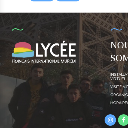
NO
SO
INSTALLAT
VIRTUELL
VISITE V
ORGANI
HORAIRE