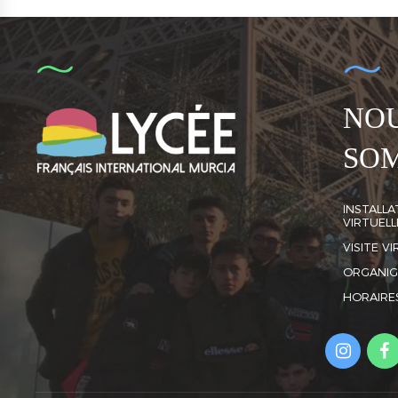
NO
SO
INSTALLAT
VIRTUELL
VISITE V
ORGANI
HORAIRE